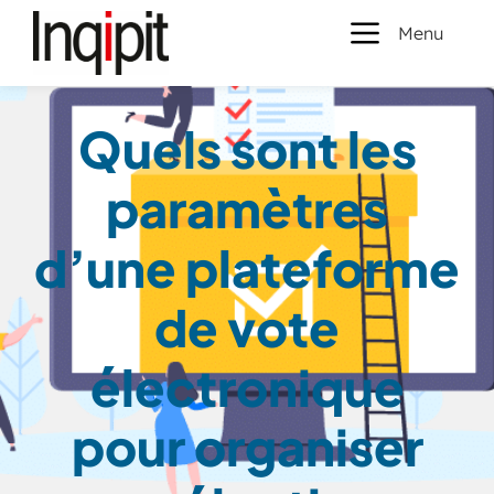
Menu
Quels sont les
paramètres
d’une plateforme
de vote
électronique
pour organiser