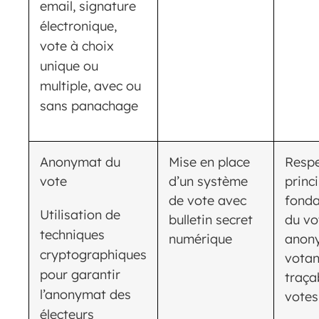
email, signature
électronique,
vote à choix
unique ou
multiple, avec ou
sans panachage
Anonymat du
Mise en place
Respe
vote
d’un système
princ
de vote avec
fond
Utilisation de
bulletin secret
du vo
techniques
numérique
anon
cryptographiques
votan
pour garantir
traça
l’anonymat des
votes
électeurs