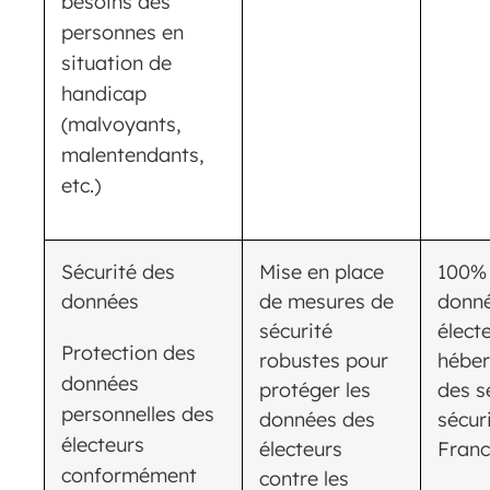
besoins des
personnes en
situation de
handicap
(malvoyants,
malentendants,
etc.)
Sécurité des
Mise en place
100%
données
de mesures de
donn
sécurité
élect
Protection des
robustes pour
héber
données
protéger les
des s
personnelles des
données des
sécur
électeurs
électeurs
Fran
conformément
contre les