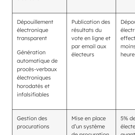
Dépouillement
Publication des
Dépou
électronique
résultats du
élect
transparent
vote en ligne et
effec
par email aux
moins
Génération
électeurs
heure
automatique de
procès-verbaux
électroniques
horodatés et
infalsifiables
Gestion des
Mise en place
5% d
procurations
d’un système
élect
de procuration
ayant